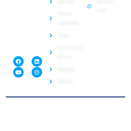
Diseñamos
Liderazgo
(55) 7422
programas
3179
experienciales
Personal
para fortalecer,
Insights/DISC
comunicación,
colaboración,
liderazgo,
Ventas
servicio, ventas
y cultura
Presentaciones
organizacional.
Efectivas
Seguridad
Medición
2026 © Mx Lighthouse. Todos los derechos
reservados.