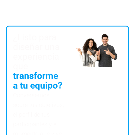
¿Listo para
diseñar una
experiencia
que
transforme
a tu equipo?
Conversemos
sobre tus objetivos,
el perfil de tus
participantes y el
momento que vive