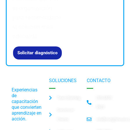
tu organización
para recomendarte
la solución más
adecuada.
Solicitar diagnóstico
SOLUCIONES
CONTACTO
Experiencias
de
Team Building
(55) 6833
capacitación
que convierten
9923
Servicio al
aprendizaje en
acción.
Cliente
info@mxlighthouse.