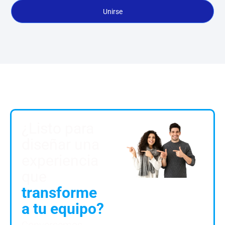
Unirse
¿Listo para
diseñar una
experiencia
que
transforme
a tu equipo?
Conversemos