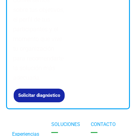
sobre tus objetivos,
el perfil de tus
participantes y el
momento que vive
tu organización
para recomendarte
la solución más
adecuada.
Solicitar diagnóstico
SOLUCIONES
CONTACTO
Experiencias