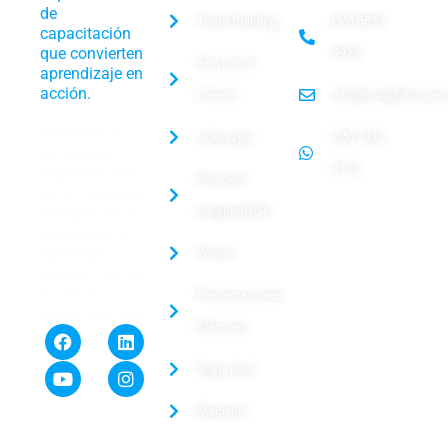
de
Team Building
(55) 6833
capacitación
que convierten
9923
Servicio al
aprendizaje en
acción.
Cliente
info@mxlighthouse.
Diseñamos
Liderazgo
(55) 7422
programas
3179
experienciales
Personal
para fortalecer,
Insights/DISC
comunicación,
colaboración,
liderazgo,
Ventas
servicio, ventas
y cultura
Presentaciones
organizacional.
Efectivas
Seguridad
Medición